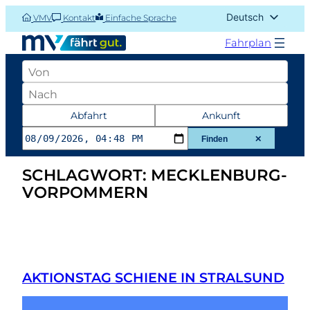
Zum
Deutsch
VMV
Kontakt
Einfache Sprache
Inhalt
English (UK)
springen
Fahrplan
Abfahrtsort
Zielort
Datum
Abfahrt
Ankunft
und
Finden
✕
Zeit
SCHLAGWORT:
MECKLENBURG-
der
VORPOMMERN
Abfahrt
oder
Ankunft
AKTIONSTAG SCHIENE IN STRALSUND