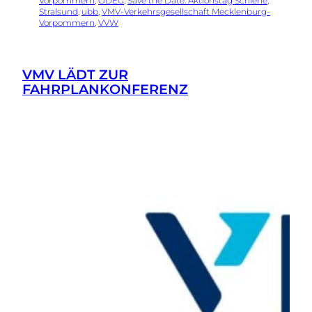
Vorpommern
, 
ODEG
, 
Save the Date: Aktionstag Schiene
, 
Stralsund
, 
ubb
, 
VMV-Verkehrsgesellschaft Mecklenburg-
Vorpommern
, 
VVW
VMV LÄDT ZUR
FAHRPLANKONFERENZ