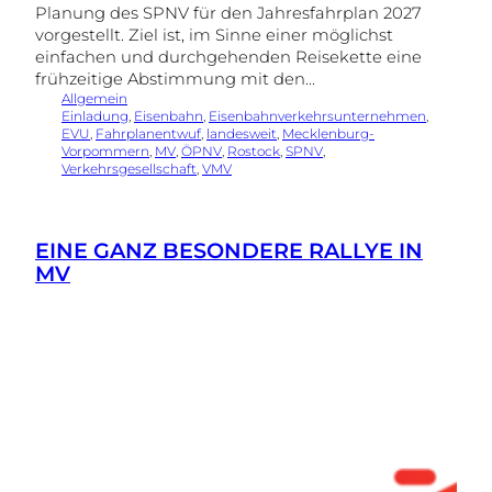
Planung des SPNV für den Jahresfahrplan 2027
vorgestellt. Ziel ist, im Sinne einer möglichst
einfachen und durchgehenden Reisekette eine
frühzeitige Abstimmung mit den…
Allgemein
Einladung
, 
Eisenbahn
, 
Eisenbahnverkehrsunternehmen
, 
EVU
, 
Fahrplanentwuf
, 
landesweit
, 
Mecklenburg-
Vorpommern
, 
MV
, 
ÖPNV
, 
Rostock
, 
SPNV
, 
Verkehrsgesellschaft
, 
VMV
EINE GANZ BESONDERE RALLYE IN
MV