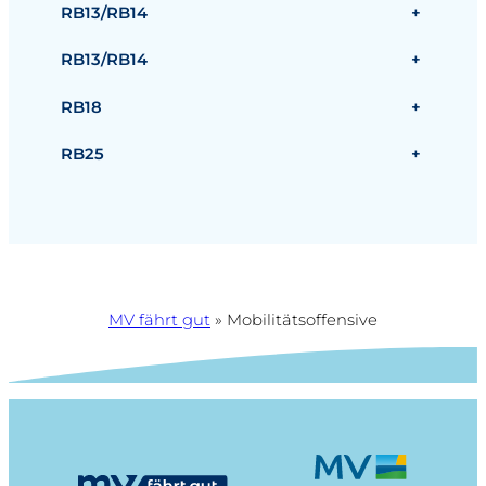
RB13/RB14
+
RB13/RB14
+
RB18
+
RB25
+
MV fährt gut
»
Mobilitätsoffensive