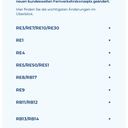
neuen bundesweiten Fernverkehrskonzepts geändert.
Hier finden Sie die wichtigsten Änderungen im
Überblick.
RE3/RE7/RE10/RE30
+
RE1
+
RE4
+
RE5/RE50/RE51
+
RE8/RB17
+
RE9
+
RB11/RB12
+
RB13/RB14
+