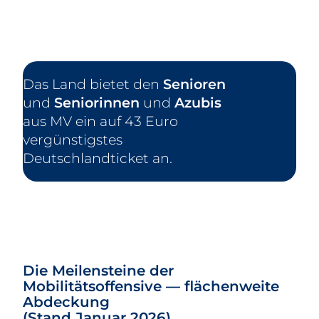
Das Land bietet den
Senioren
und
Seniorinnen
und
Azubis
aus MV ein auf 43 Euro
vergünstigstes
Deutschlandticket an.
Die Meilensteine der
Mobilitätsoffensive — flächenweite
Abdeckung
(Stand Januar 2026)