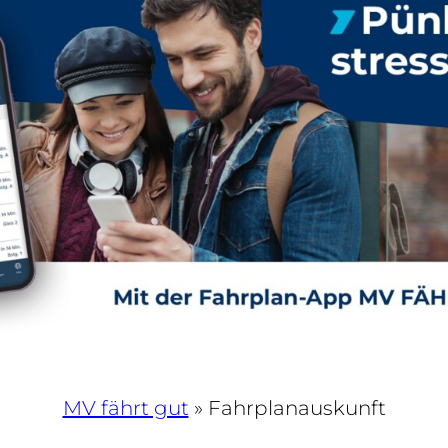
MV fährt gut
»
Fahrplanauskunft