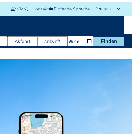
Deutsch
VMV
Kontakt
Einfache Sprache
English (UK)
aisonverkehr
Aktuelles
Fahrplanauskunft
Abfahrt
Ankunft
Finden