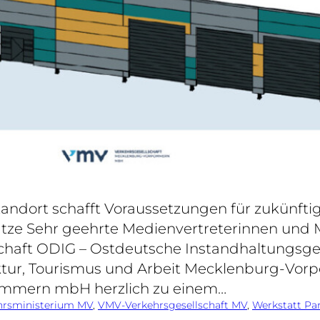
rt schafft Voraussetzungen für zukünftigen
ätze Sehr geehrte Medienvertreterinnen und 
chaft ODIG – Ostdeutsche Instandhaltungsg
ruktur, Tourismus und Arbeit Mecklenburg-Vo
ommern mbH herzlich zu einem…
hrsministerium MV
, 
VMV-Verkehrsgesellschaft MV
, 
Werkstatt Pa