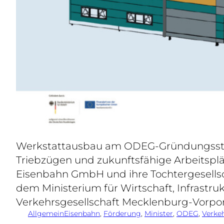
Werkstattausbau am ODEG-Gründungsstando
Triebzügen und zukunftsfähige Arbeitspl
Eisenbahn GmbH und ihre Tochtergesells
dem Ministerium für Wirtschaft, Infrast
Verkehrsgesellschaft Mecklenburg-Vorp
Allgemein
Eisenbahn
, 
Förderung
, 
Minister
, 
ODEG
, 
Verke