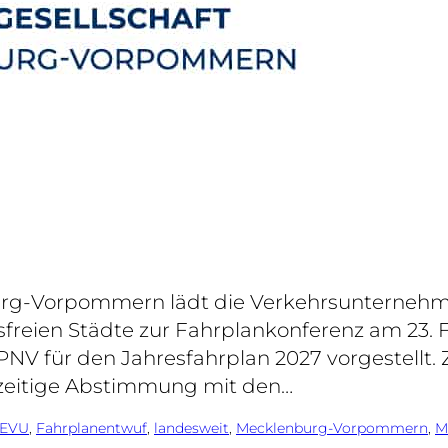
urg-Vorpommern lädt die Verkehrsunterneh
freien Städte zur Fahrplankonferenz am 23. Fe
V für den Jahresfahrplan 2027 vorgestellt. Zi
zeitige Abstimmung mit den…
EVU
, 
Fahrplanentwuf
, 
landesweit
, 
Mecklenburg-Vorpommern
, 
M