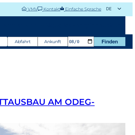
DE
VMV
Kontakt
Einfache Sprache
EN
aisonverkehr
Aktuelles
Fahrplanauskunft
Abfahrt
Ankunft
Finden
TAUSBAU AM ODEG-