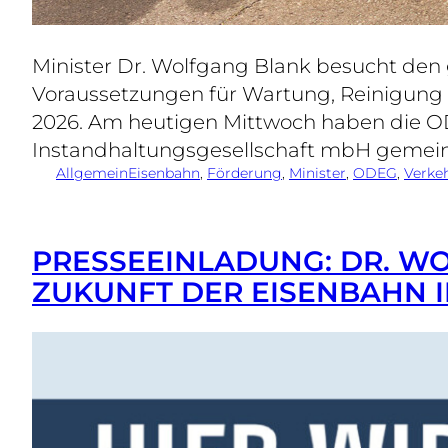
Minister Dr. Wolfgang Blank besucht den g
Voraussetzungen für Wartung, Reinigung u
2026. Am heutigen Mittwoch haben die O
Instandhaltungsgesellschaft mbH geme
Allgemein
Eisenbahn
, 
Förderung
, 
Minister
, 
ODEG
, 
Verke
PRESSEEINLADUNG: DR. WO
ZUKUNFT DER EISENBAHN I