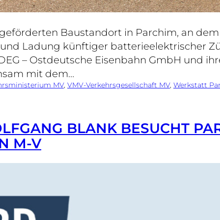
eförderten Baustandort in Parchim, an dem mi
nd Ladung künftiger batterieelektrischer Zü
DEG – Ostdeutsche Eisenbahn GmbH und ihre
insam mit dem…
hrsministerium MV
, 
VMV-Verkehrsgesellschaft MV
, 
Werkstatt Pa
LFGANG BLANK BESUCHT PARCH
N M-V