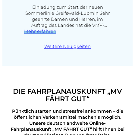
Einladung zum Start der neuen
Sommerlinie Greifswald-Lubmin Sehr
geehrte Damen und Herren, im
Auftrag des Landes hat die VMV-
:
Mehr erfahren
Verkehrsgesellschaft Mecklenburg-
Einladung
Vorpommern mbH bei der Eisenbahn-
zur
Bau und Betriebsgesellschaft
Weitere Neuigkeiten
Pressefahrt
Pressnitztalbahn mbH (PRESS) für die
Wochenenden der Sommerferien MV
einen Sommerverkehr auf der Strecke
Greifswald – Lubmin bestellt.
Gemeinsam mit dem
Wirtschaftsministerium und der
Pressnitztalbahn (Kay Kreisel,
DIE FAHRPLANAUSKUNFT „MV
Geschäftsführer der…
FÄHRT GUT“
Pünktlich starten und stressfrei ankommen – die
öffentlichen Verkehrsmittel machen’s möglich.
Unsere deutschlandweite Online-
Fahrplanauskunft „MV FÄHRT GUT“ hilft Ihnen bei