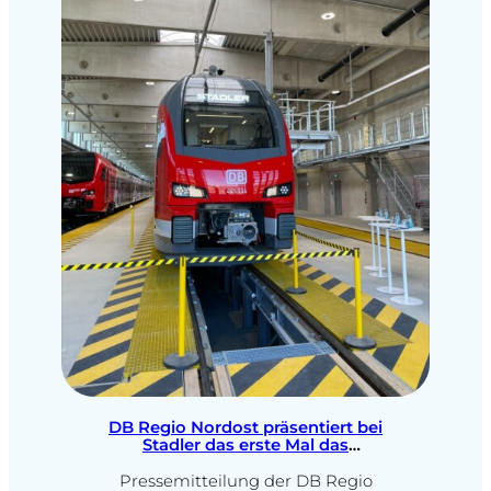
wieder
Sommerferien an den Wochenenden
per
wieder für den Personenverkehr
Bahn
genutzt. Im Auftrag des…
DB Regio Nordost präsentiert bei
Stadler das erste Mal das
Neufahrzeug KISS für den
Verkehrsvertrag Nord-Süd2
Pressemitteilung der DB Regio