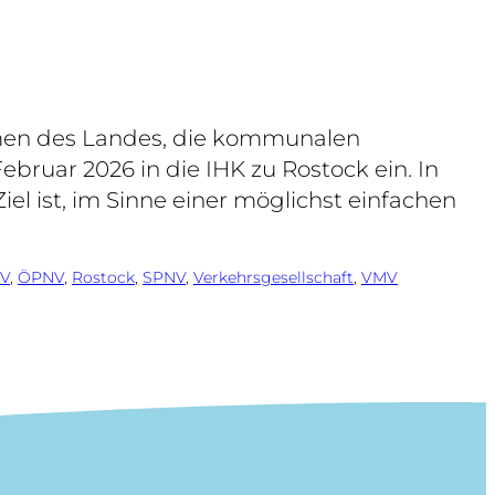
men des Landes, die kommunalen
bruar 2026 in die IHK zu Rostock ein. In
el ist, im Sinne einer möglichst einfachen
V
, 
ÖPNV
, 
Rostock
, 
SPNV
, 
Verkehrsgesellschaft
, 
VMV