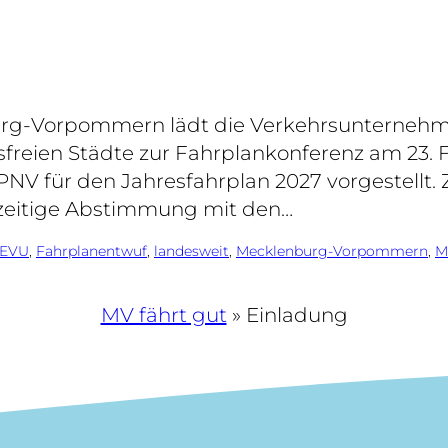
urg-Vorpommern lädt die Verkehrsunterneh
freien Städte zur Fahrplankonferenz am 23. Fe
V für den Jahresfahrplan 2027 vorgestellt. Zi
zeitige Abstimmung mit den…
EVU
, 
Fahrplanentwuf
, 
landesweit
, 
Mecklenburg-Vorpommern
, 
M
MV fährt gut
»
Einladung