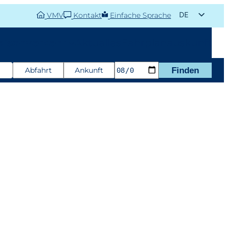
DE
VMV
Kontakt
Einfache Sprache
EN
aisonverkehr
Aktuelles
Fahrplanauskunft
Abfahrt
Ankunft
Finden