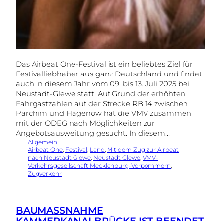
Das Airbeat One-Festival ist ein beliebtes Ziel für
Festivalliebhaber aus ganz Deutschland und findet
auch in diesem Jahr vom 09. bis 13. Juli 2025 bei
Neustadt-Glewe statt. Auf Grund der erhöhten
Fahrgastzahlen auf der Strecke RB 14 zwischen
Parchim und Hagenow hat die VMV zusammen
mit der ODEG nach Möglichkeiten zur
Angebotsausweitung gesucht. In diesem…
Allgemein
Airbeat One
, 
Festival
, 
Land
, 
Mit dem Zug zur Airbeat
nach Neustadt Glewe
, 
Neustadt Glewe
, 
VMV-
Verkehrsgesellschaft Mecklenburg-Vorpommern
, 
Zugverkehr
BAUMASSNAHME K
AMMERKANALBRÜCKE IST BEENDET