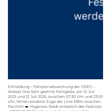
Eilmeldung – Fahrplanabweichung der ODEG –
Airbeat One Sehr geehrte Fahrgäste, am 12. Juli
2025 und 13. Juli 2025, zwischen 07:30 Uhr und 23:00
Uhr, fahren einzelne Züge der Linie RB14 zwischen
Parchim ◂▸ Hagenow Stadt anlässlich des Festivals