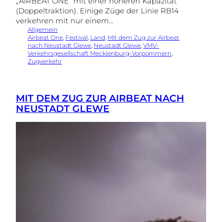
„AIRBEAT ONE“ mit einer höheren Kapazität
(Doppeltraktion). Einige Züge der Linie RB14
verkehren mit nur einem…
Allgemein
Airbeat One
, 
Festival
, 
Land
, 
Mit dem Zug zur Airbeat
nach Neustadt Glewe
, 
Neustadt Glewe
, 
VMV-
Verkehrsgesellschaft Mecklenburg-Vorpommern
, 
Zugverkehr
MIT DEM ZUG ZUR AIRBEAT NACH
NEUSTADT GLEWE