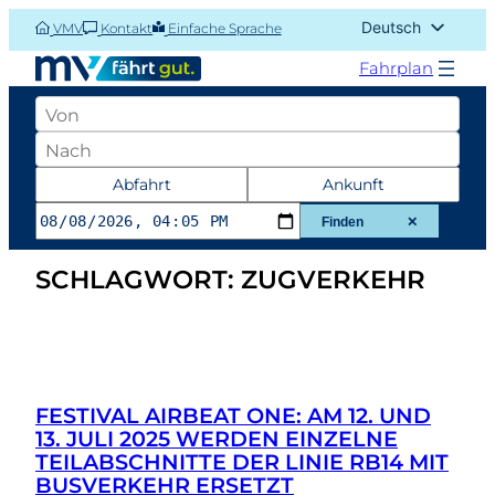
Zum
Deutsch
VMV
Kontakt
Einfache Sprache
Inhalt
English (UK)
springen
Fahrplan
Abfahrtsort
Zielort
Datum
Abfahrt
Ankunft
und
Finden
✕
Zeit
SCHLAGWORT:
ZUGVERKEHR
der
Abfahrt
oder
Ankunft
FESTIVAL AIRBEAT ONE: AM 12. UND
13. JULI 2025 WERDEN EINZELNE
TEILABSCHNITTE DER LINIE RB14 MIT
BUSVERKEHR ERSETZT