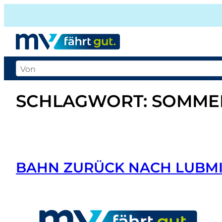
Zum
Inhalt
springen
Abfahrtsort
Zielort
Datum
und
SCHLAGWORT:
SOMME
Zeit
der
Abfahrt
oder
BAHN ZURÜCK NACH LUBMI
Ankunft