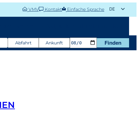
DE
VMV
Kontakt
Einfache Sprache
EN
aisonverkehr
Aktuelles
Fahrplanauskunft
Abfahrt
Ankunft
Finden
IEN