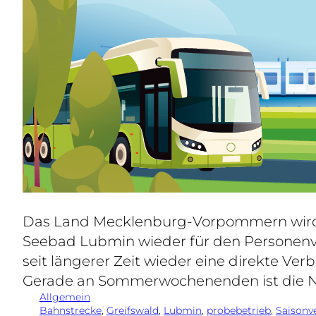
Das Land Mecklenburg-Vorpommern wird i
Seebad Lubmin wieder für den Personenv
seit längerer Zeit wieder eine direkte V
Gerade an Sommerwochenenden ist die 
Allgemein
Bahnstrecke
, 
Greifswald
, 
Lubmin
, 
probebetrieb
, 
Saisonv