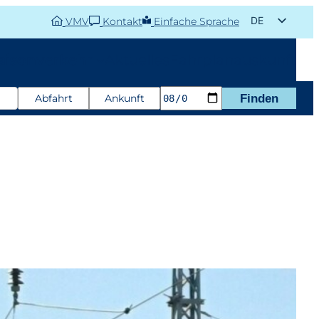
DE
VMV
Kontakt
Einfache Sprache
EN
aisonverkehr
Aktuelles
Fahrplanauskunft
Abfahrt
Ankunft
Finden