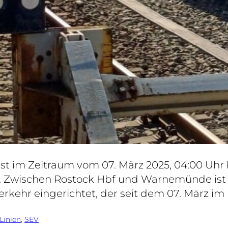
t im Zeitraum vom 07. März 2025, 04:00 Uhr b
Zwischen Rostock Hbf und Warnemünde ist k
kehr eingerichtet, der seit dem 07. März im
Linien
, 
SEV