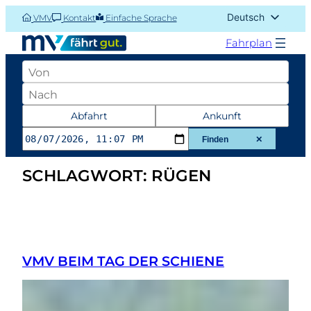
Zum
Deutsch
VMV
Kontakt
Einfache Sprache
Inhalt
English (UK)
springen
Fahrplan
Abfahrtsort
Zielort
Datum
Abfahrt
Ankunft
und
Finden
✕
Zeit
SCHLAGWORT:
RÜGEN
der
Abfahrt
oder
Ankunft
VMV BEIM TAG DER SCHIENE