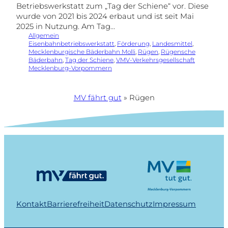
Betriebswerkstatt zum „Tag der Schiene“ vor. Diese
wurde von 2021 bis 2024 erbaut und ist seit Mai
2025 in Nutzung. Am Tag…
Allgemein
Eisenbahnbetriebswerkstatt
, 
Förderung
, 
Landesmittel
, 
Mecklenburgische Bäderbahn Molli
, 
Rügen
, 
Rügensche
Bäderbahn
, 
Tag der Schiene
, 
VMV-Verkehrsgesellschaft
Mecklenburg-Vorpommern
MV fährt gut
»
Rügen
Kontakt
Barrierefreiheit
Datenschutz
Impressum