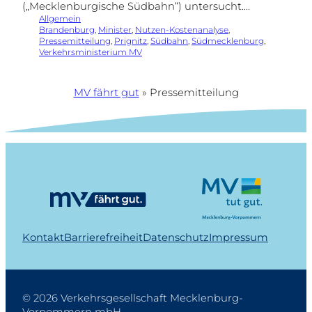
(„Mecklenburgische Südbahn“) untersucht.…
Allgemein
Brandenburg
, 
Minister
, 
Nutzen-Kostenanalyse
, 
Pressemitteilung
, 
Prignitz
, 
Südbahn
, 
Südmecklenburg
, 
Verkehrsministerium MV
MV fährt gut
»
Pressemitteilung
Kontakt
Barrierefreiheit
Datenschutz
Impressum
© 2026 Verkehrsgesellschaft Mecklenburg-
Vorpommern mbH