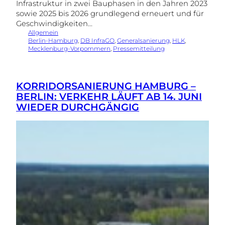
Infrastruktur in zwei Bauphasen in den Jahren 2023
sowie 2025 bis 2026 grundlegend erneuert und für
Geschwindigkeiten…
Allgemein
Berlin-Hamburg
, 
DB InfraGO
, 
Generalsanierung
, 
HLK
, 
Mecklenburg-Vorpommern
, 
Pressemitteilung
KORRIDORSANIERUNG HAMBURG –
BERLIN: VERKEHR LÄUFT AB 14. JUNI
WIEDER DURCHGÄNGIG