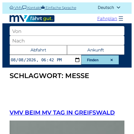
Zum
Deutsch
VMV
Kontakt
Einfache Sprache
Inhalt
English (UK)
springen
Fahrplan
Abfahrtsort
Zielort
Datum
Abfahrt
Ankunft
und
Finden
✕
Zeit
SCHLAGWORT:
MESSE
der
Abfahrt
oder
Ankunft
VMV BEIM MV TAG IN GREIFSWALD