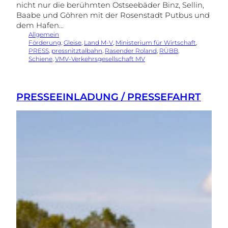
nicht nur die berühmten Ostseebäder Binz, Sellin,
Baabe und Göhren mit der Rosenstadt Putbus und
dem Hafen…
Allgemein
Förderung
, 
Gleise
, 
Land M-V
, 
Ministerium für Wirtschaft
, 
PRESS
, 
pressnitztalbahn
, 
Rasender Roland
, 
RÜBB
, 
Schiene
, 
VMV-Verkehrsgesellschaft MV
PRESSEEINLADUNG / PRESSEFAHRT