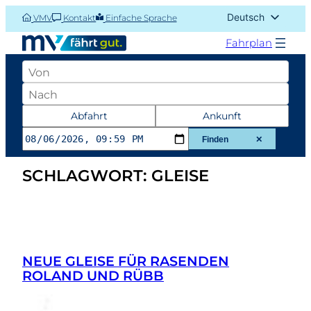
Zum
Deutsch
VMV
Kontakt
Einfache Sprache
Inhalt
English (UK)
springen
Fahrplan
Abfahrtsort
Zielort
Datum
Abfahrt
Ankunft
und
Finden
✕
Zeit
SCHLAGWORT:
GLEISE
der
Abfahrt
oder
Ankunft
NEUE GLEISE FÜR RASENDEN
ROLAND UND RÜBB