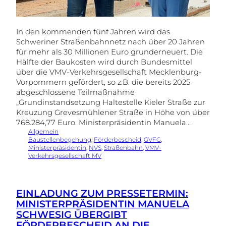
In den kommenden fünf Jahren wird das
Schweriner Straßenbahnnetz nach über 20 Jahren
für mehr als 30 Millionen Euro grunderneuert. Die
Hälfte der Baukosten wird durch Bundesmittel
über die VMV-Verkehrsgesellschaft Mecklenburg-
Vorpommern gefördert, so z.B. die bereits 2025
abgeschlossene Teilmaßnahme
„Grundinstandsetzung Haltestelle Kieler Straße zur
Kreuzung Grevesmühlener Straße in Höhe von über
768.284,77 Euro. Ministerpräsidentin Manuela…
Allgemein
Baustellenbegehung
, 
Förderbescheid
, 
GVFG
, 
Ministerpräsidentin
, 
NVS
, 
Straßenbahn
, 
VMV-
Verkehrsgesellschaft MV
EINLADUNG ZUM PRESSETERMIN:
MINISTERPRÄSIDENTIN MANUELA
SCHWESIG ÜBERGIBT
FÖRDERBESCHEID AN DIE