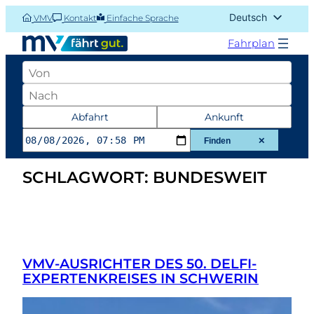
Zum
Deutsch
VMV
Kontakt
Einfache Sprache
Inhalt
English (UK)
springen
Fahrplan
Abfahrtsort
Zielort
Datum
Abfahrt
Ankunft
und
Finden
✕
Zeit
SCHLAGWORT:
BUNDESWEIT
der
Abfahrt
oder
Ankunft
VMV-AUSRICHTER DES 50. DELFI-
EXPERTENKREISES IN SCHWERIN