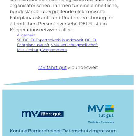
organisatorischen Rahmen für eine einheitliche,
bundesländerübergreifende elektronische
Fahrplanauskunft und Routenberechnung im
öffentlichen Personenverkehr. DELFI ist ein
Kooperationsnetzwerk aller…
Allgemein
50. DELFI-Expertenkreis
, 
bundesweit
, 
DELFI
, 
Fahrplanauskunft
, 
VMV-Verkehrsgesellschaft
Mecklenburg-Vorpommern
MV fährt gut
»
bundesweit
Kontakt
Barrierefreiheit
Datenschutz
Impressum