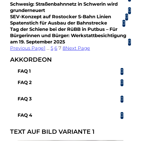
Schwesig: Straßenbahnnetz in Schwerin wird
grunderneuert
SEV-Konzept auf Rostocker S-Bahn Linien
Spatenstich für Ausbau der Bahnstrecke
Tag der Schiene bei der RüBB in Putbus – Für
Bürgerinnen und Bürger: Werkstattbesichtigung
am 19. September 2025
Previous Page
1
…
5
6
7
8
Next Page
AKKORDEON
FAQ 1
FAQ 2
FAQ 3
FAQ 4
TEXT AUF BILD VARIANTE 1