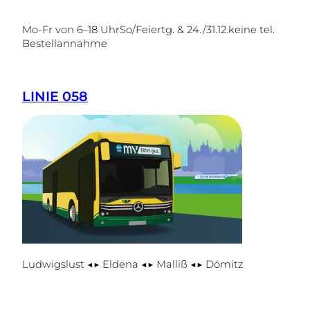
Mo-Fr von 6–18 UhrSo/Feiertg. & 24./31.12.keine tel.
Bestellannahme
LINIE 058
Ludwigslust ◀▶ Eldena ◀▶ Malliß ◀▶ Dömitz