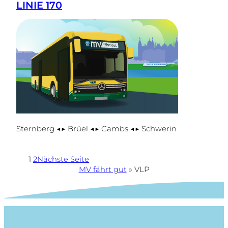
LINIE 170
Sternberg ◀▶ Brüel ◀▶ Cambs ◀▶ Schwerin
1
2
Nächste Seite
MV fährt gut
»
VLP