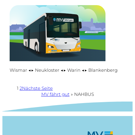
Wismar ◀▶ Neukloster ◀▶ Warin ◀▶ Blankenberg
1
2
Nächste Seite
MV fährt gut
»
NAHBUS