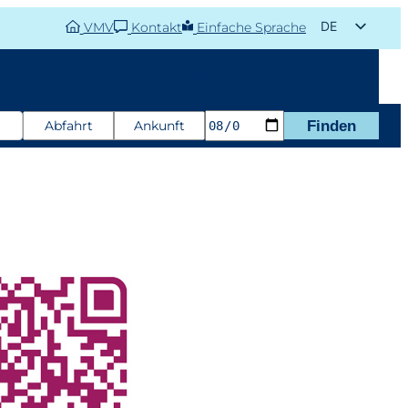
DE
VMV
Kontakt
Einfache Sprache
EN
aisonverkehr
Aktuelles
Fahrplanauskunft
Abfahrt
Ankunft
Finden