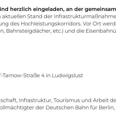
 sind herzlich eingeladen, an der gemeins
em aktuellen Stand der Infrastrukturmaßna
g des Hochleistungskorridors. Vor Ort werd
n, Bahnsteigdächer, etc.) und die Eisenbahn
f-Tarnow-Straße 4 in Ludwigslust
irtschaft, Infrastruktur, Tourismus und Arb
llmächtigter der Deutschen Bahn für Berli