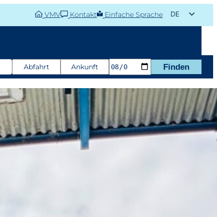
DE
VMV
Kontakt
Einfache Sprache
EN
aisonverkehr
Aktuelles
Fahrplanauskunft
Abfahrt
Ankunft
Finden