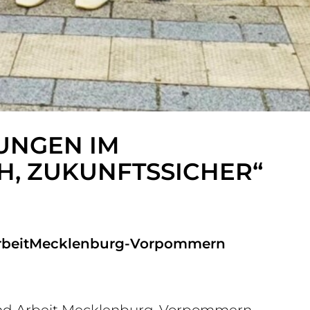
DUNGEN IM
H, ZUKUNFTSSICHER“
d ArbeitMecklenburg-Vorpommern
us und Arbeit Mecklenburg-Vorpommern,