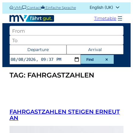
Skip
English (UK)
VMV
Contact
Einfache Sprache
to
Deutsch
content
Timetable
Abfahrtsort
Zielort
Datum
Departure
Arrival
und
Find
✕
Zeit
TAG:
FAHRGASTZAHLEN
der
Abfahrt
oder
Ankunft
FAHRGASTZAHLEN STEIGEN ERNEUT
AN