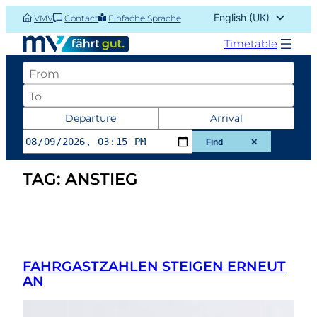
Skip
English (UK)
VMV
Contact
Einfache Sprache
to
Deutsch
content
Timetable
Abfahrtsort
Zielort
Datum
Departure
Arrival
und
Find
✕
Zeit
TAG:
ANSTIEG
der
Abfahrt
oder
Ankunft
FAHRGASTZAHLEN STEIGEN ERNEUT
AN