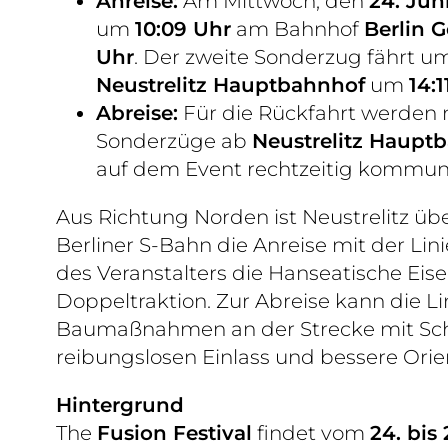
Anreise:
Am Mittwoch, den
24. Jun
um
10:09 Uhr
am Bahnhof
Berlin 
Uhr
. Der zweite Sonderzug fährt 
Neustrelitz Hauptbahnhof
um
14:1
Abreise:
Für die Rückfahrt werden 
Sonderzüge ab
Neustrelitz Haupt
auf dem Event rechtzeitig kommuni
Aus Richtung Norden ist Neustrelitz übe
Berliner S-Bahn die Anreise mit der Lin
des Veranstalters die Hanseatische Eise
Doppeltraktion. Zur Abreise kann die L
Baumaßnahmen an der Strecke mit Schie
reibungslosen Einlass und bessere Orie
Hintergrund
The
Fusion Festival
findet vom
24. bis