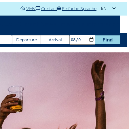
EN
VMV
Contact
Einfache Sprache
DE
vice
Current News
Timetable information
Departure
Arrival
Find