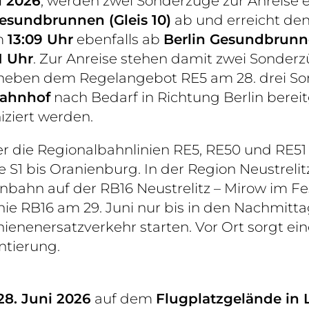
i 2026
, werden zwei Sonderzüge zur Anreise e
Gesundbrunnen (Gleis 10)
ab und erreicht de
um
13:09 Uhr
ebenfalls ab
Berlin Gesundbrunne
1 Uhr
. Zur Anreise stehen damit zwei Sonder
neben dem Regelangebot RE5 am 28. drei Son
bahnhof
nach Bedarf in Richtung Berlin bereit
ziert werden.
r die Regionalbahnlinien RE5, RE50 und RE51 e
ie S1 bis Oranienburg. In der Region Neustrel
nbahn auf der RB16 Neustrelitz – Mirow im Fe
inie RB16 am 29. Juni nur bis in den Nachmit
nenersatzverkehr starten. Vor Ort sorgt ein
ntierung.
 28. Juni 2026
auf dem
Flugplatzgelände in 