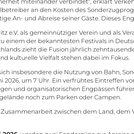
herheit miteinander verbindet“, erklärt Verke
tivalbetreiber an den Kosten des Sonderzug
tige An- und Abreise seiner Gäste. Dieses E
tz e.V. als gemeinnütziger Verein und als Ver
zu einem der bekanntesten Festivals in Deuts
chlands zieht die Fusion jährlich zehntause
d kulturelle Vielfalt stehen dabei im Fokus.
t sich insbesondere die Nutzung von Bahn, So
ni 2026, um 7 Uhr. Ein verfrühtes Eintreffen v
ngen und organisatorischen Engpässen führe
valgelände noch zum Parken oder Campen.
in Zusammenarbeit zwischen dem Land, dem V