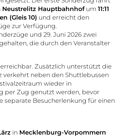
ingesetzt. Der erste Sonderzug fährt
n
Neustrelitz Hauptbahnhof
um
11:11
n (Gleis 10)
und erreicht den
züge zur Verfügung.
derzüge und 29. Juni 2026 zwei
gehalten, die durch den Veranstalter
rreichbar. Zusätzlich unterstützt die
itz verkehrt neben den Shuttlebussen
stivalzeitraum wieder in
tag per Zug genutzt werden, bevor
e separate Besucherlenkung für einen
Lärz
in
Mecklenburg-Vorpommern