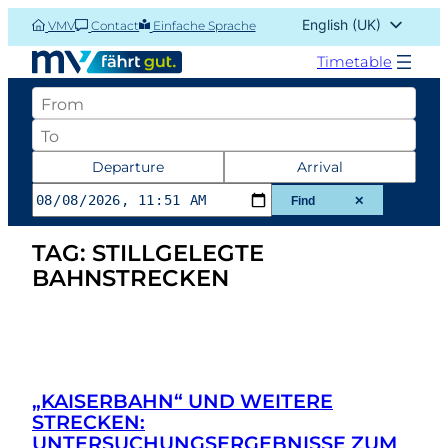
Skip
English (UK)
VMV
Contact
Einfache Sprache
to
Deutsch
content
Timetable
Abfahrtsort
Zielort
Datum
Departure
Arrival
und
Find
✕
Zeit
TAG:
STILLGELEGTE
der
BAHNSTRECKEN
Abfahrt
oder
Ankunft
„KAISERBAHN“ UND WEITERE
STRECKEN:
UNTERSUCHUNGSERGEBNISSE ZUM