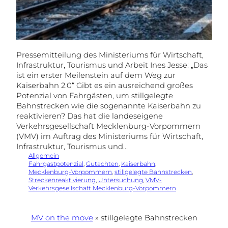
Pressemitteilung des Ministeriums für Wirtschaft,
Infrastruktur, Tourismus und Arbeit Ines Jesse: „Das
ist ein erster Meilenstein auf dem Weg zur
Kaiserbahn 2.0“ Gibt es ein ausreichend großes
Potenzial von Fahrgästen, um stillgelegte
Bahnstrecken wie die sogenannte Kaiserbahn zu
reaktivieren? Das hat die landeseigene
Verkehrsgesellschaft Mecklenburg-Vorpommern
(VMV) im Auftrag des Ministeriums für Wirtschaft,
Infrastruktur, Tourismus und…
Allgemein
Fahrgastpotenzial
, 
Gutachten
, 
Kaiserbahn
, 
Mecklenburg-Vorpommern
, 
stillgelegte Bahnstrecken
, 
Streckenreaktivierung
, 
Untersuchung
, 
VMV-
Verkehrsgesellschaft Mecklenburg-Vorpommern
MV on the move
»
stillgelegte Bahnstrecken