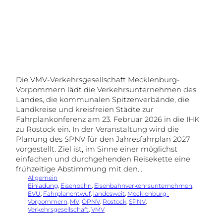
Die VMV-Verkehrsgesellschaft Mecklenburg-
Vorpommern lädt die Verkehrsunternehmen des
Landes, die kommunalen Spitzenverbände, die
Landkreise und kreisfreien Städte zur
Fahrplankonferenz am 23. Februar 2026 in die IHK
zu Rostock ein. In der Veranstaltung wird die
Planung des SPNV für den Jahresfahrplan 2027
vorgestellt. Ziel ist, im Sinne einer möglichst
einfachen und durchgehenden Reisekette eine
frühzeitige Abstimmung mit den…
Allgemein
Einladung
, 
Eisenbahn
, 
Eisenbahnverkehrsunternehmen
, 
EVU
, 
Fahrplanentwuf
, 
landesweit
, 
Mecklenburg-
Vorpommern
, 
MV
, 
ÖPNV
, 
Rostock
, 
SPNV
, 
Verkehrsgesellschaft
, 
VMV