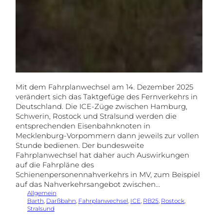
Mit dem Fahrplanwechsel am 14. Dezember 2025
verändert sich das Taktgefüge des Fernverkehrs in
Deutschland. Die ICE-Züge zwischen Hamburg,
Schwerin, Rostock und Stralsund werden die
entsprechenden Eisenbahnknoten in
Mecklenburg-Vorpommern dann jeweils zur vollen
Stunde bedienen. Der bundesweite
Fahrplanwechsel hat daher auch Auswirkungen
auf die Fahrpläne des
Schienenpersonennahverkehrs in MV, zum Beispiel
auf das Nahverkehrsangebot zwischen…
Allgemein
Barth
, 
Darßbahn
, 
Fahrplanwechsel
, 
ICE
, 
RB25
, 
Rostock
, 
Stralsund