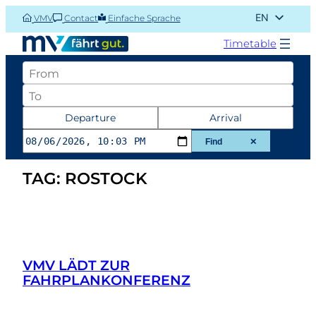
Skip
EN
VMV
Contact
Einfache Sprache
to
DE
content
Timetable
Abfahrtsort
Zielort
Datum
Departure
Arrival
und
Find
✕
Zeit
TAG:
ROSTOCK
der
Abfahrt
oder
Ankunft
VMV LÄDT ZUR
FAHRPLANKONFERENZ