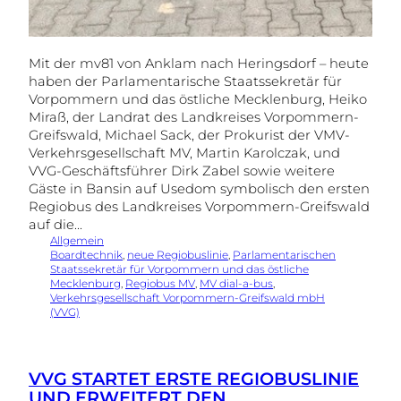
Mit der mv81 von Anklam nach Heringsdorf – heute
haben der Parlamentarische Staatssekretär für
Vorpommern und das östliche Mecklenburg, Heiko
Miraß, der Landrat des Landkreises Vorpommern-
Greifswald, Michael Sack, der Prokurist der VMV-
Verkehrsgesellschaft MV, Martin Karolczak, und
VVG-Geschäftsführer Dirk Zabel sowie weitere
Gäste in Bansin auf Usedom symbolisch den ersten
Regiobus des Landkreises Vorpommern-Greifswald
auf die…
Allgemein
Boardtechnik
, 
neue Regiobuslinie
, 
Parlamentarischen
Staatssekretär für Vorpommern und das östliche
Mecklenburg
, 
Regiobus MV
, 
MV dial-a-bus
, 
Verkehrsgesellschaft Vorpommern-Greifswald mbH
(VVG)
VVG STARTET ERSTE REGIOBUSLINIE
UND ERWEITERT DEN