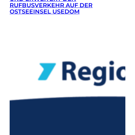
RUFBUSVERKEHR AUF DER
OSTSEEINSEL USEDOM