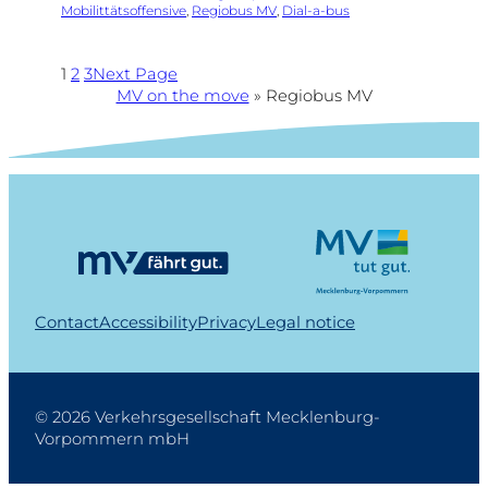
Mobilittätsoffensive
, 
Regiobus MV
, 
Dial-a-bus
1
2
3
Next Page
MV on the move
»
Regiobus MV
Contact
Accessibility
Privacy
Legal notice
© 2026 Verkehrsgesellschaft Mecklenburg-
Vorpommern mbH