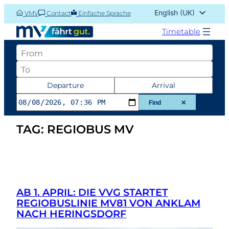
Skip
English (UK)
VMV
Contact
Einfache Sprache
to
Deutsch
content
Timetable
Abfahrtsort
Zielort
Datum
Departure
Arrival
und
Find
✕
Zeit
TAG:
REGIOBUS MV
der
Abfahrt
oder
Ankunft
AB 1. APRIL: DIE VVG STARTET
REGIOBUSLINIE MV81 VON ANKLAM
NACH HERINGSDORF