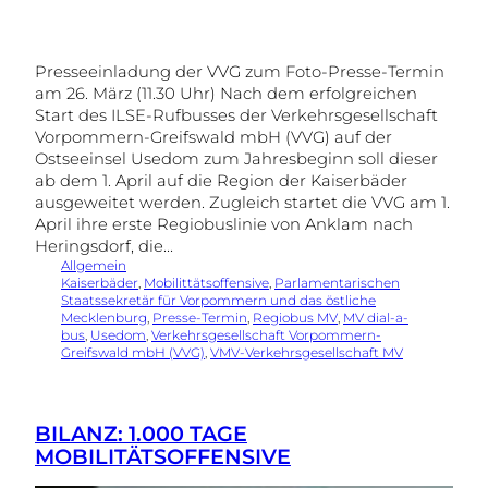
Presseeinladung der VVG zum Foto-Presse-Termin
am 26. März (11.30 Uhr) Nach dem erfolgreichen
Start des ILSE-Rufbusses der Verkehrsgesellschaft
Vorpommern-Greifswald mbH (VVG) auf der
Ostseeinsel Usedom zum Jahresbeginn soll dieser
ab dem 1. April auf die Region der Kaiserbäder
ausgeweitet werden. Zugleich startet die VVG am 1.
April ihre erste Regiobuslinie von Anklam nach
Heringsdorf, die…
Allgemein
Kaiserbäder
, 
Mobilittätsoffensive
, 
Parlamentarischen
Staatssekretär für Vorpommern und das östliche
Mecklenburg
, 
Presse-Termin
, 
Regiobus MV
, 
MV dial-a-
bus
, 
Usedom
, 
Verkehrsgesellschaft Vorpommern-
Greifswald mbH (VVG)
, 
VMV-Verkehrsgesellschaft MV
BILANZ: 1.000 TAGE
MOBILITÄTSOFFENSIVE