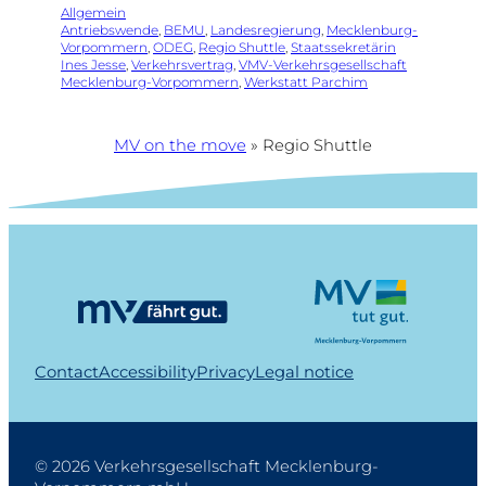
Allgemein
Antriebswende
, 
BEMU
, 
Landesregierung
, 
Mecklenburg-
Vorpommern
, 
ODEG
, 
Regio Shuttle
, 
Staatssekretärin
Ines Jesse
, 
Verkehrsvertrag
, 
VMV-Verkehrsgesellschaft
Mecklenburg-Vorpommern
, 
Werkstatt Parchim
MV on the move
»
Regio Shuttle
Contact
Accessibility
Privacy
Legal notice
© 2026 Verkehrsgesellschaft Mecklenburg-