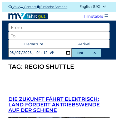
Skip
English (UK)
VMV
Contact
Einfache Sprache
to
Deutsch
content
Timetable
Abfahrtsort
Zielort
Datum
Departure
Arrival
und
Find
✕
Zeit
TAG:
REGIO SHUTTLE
der
Abfahrt
oder
Ankunft
DIE ZUKUNFT FÄHRT ELEKTRISCH:
LAND FÖRDERT ANTRIEBSWENDE
AUF DER SCHIENE